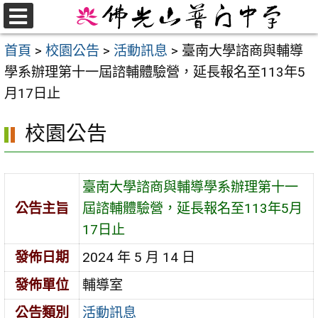
跳
至
選
首頁
>
校園公告
>
活動訊息
>
臺南大學諮商與輔導
單
主
學系辦理第十一屆諮輔體驗營，延長報名至113年5
要
月17日止
內
容
校園公告
區
臺南大學諮商與輔導學系辦理第十一
公告主旨
屆諮輔體驗營，延長報名至113年5月
17日止
發佈日期
2024 年 5 月 14 日
發佈單位
輔導室
公告類別
活動訊息