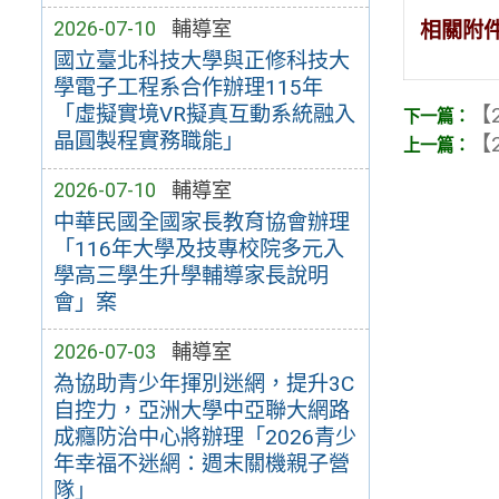
2026-07-10
輔導室
相關附
國立臺北科技大學與正修科技大
學電子工程系合作辦理115年
「虛擬實境VR擬真互動系統融入
【2
晶圓製程實務職能」
【2
2026-07-10
輔導室
中華民國全國家長教育協會辦理
「116年大學及技專校院多元入
學高三學生升學輔導家長說明
會」案
2026-07-03
輔導室
為協助青少年揮別迷網，提升3C
自控力，亞洲大學中亞聯大網路
成癮防治中心將辦理「2026青少
年幸福不迷網：週末關機親子營
隊」