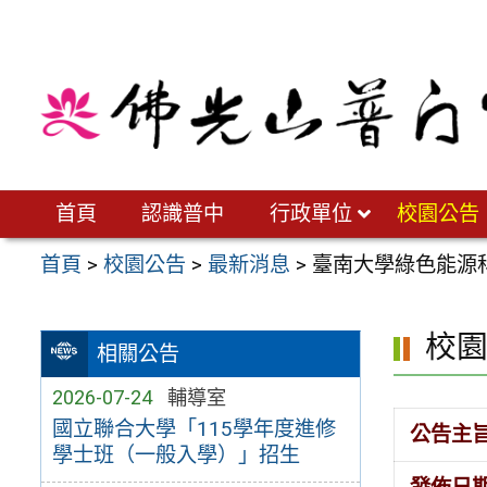
跳
至
主
要
內
容
區
首頁
認識普中
行政單位
校園公告
首頁
>
校園公告
>
最新消息
>
臺南大學綠色能源
校
相關公告
2026-07-24
輔導室
國立聯合大學「115學年度進修
公告主
學士班（一般入學）」招生