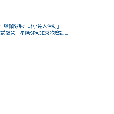
管理與保險系理財小達人活動」
營－星際SPACE秀體驗設 ...