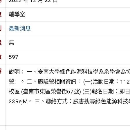
期
2022 年 12 月 22 日
位
輔導室
別
最新消息
級
無
數
597
容
說明： 一、臺南大學綠色能源科技學系系學會為
營」。 二、體驗營相關資訊： (一)活動日期：112
校區 (臺南市東區榮譽街67號) (三)報名日期：即日起至額
33RejM。 三、聯絡方式：臉書搜尋綠色能源科