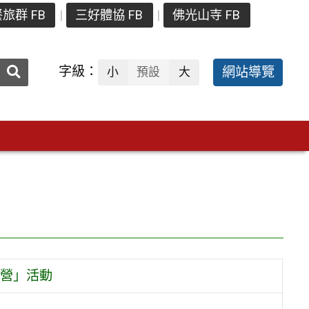
旅群 FB
三好體協 FB
佛光山寺 FB
送出
字級：
網站導覽
小
預設
大
搜
尋：
營」活動