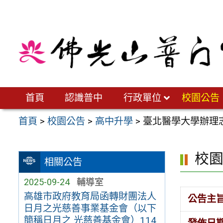
跳
至
主
要
內
容
區
首頁
認識普中
行政單位
校園公告
首頁
>
校園公告
>
高中升學
>
臺北醫學大學辦理
校
相關公告
2025-09-24
輔導室
高雄市政府教育局函轉財團法人
公告主
日月之光慈善事業基金會（以下
簡稱日月之 光慈善基金會）114