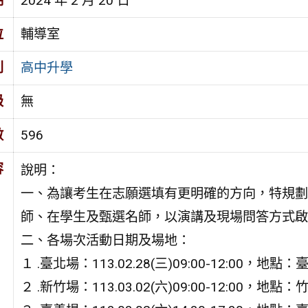
期
2024 年 2 月 20 日
位
輔導室
別
高中升學
級
無
數
596
容
說明：
一、為讓考生在志願選填有更明確的方向，特規劃
師、在學生及甄選名師，以演講及現場問答方式啟
二、各場次活動日期及場地：
１ .臺北場：113.02.28(三)09:00-12:00，
２ .新竹場：113.03.02(六)09:00-12:00，