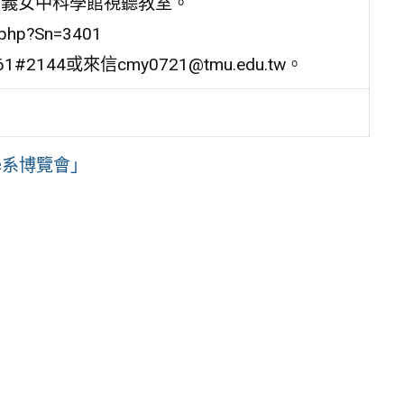
，地點：嘉義女中科學館視聽教室。
php?Sn=3401
144或來信cmy0721@tmu.edu.tw。
學系博覽會」