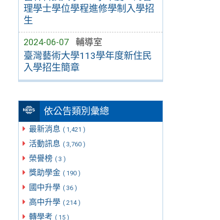
理學士學位學程進修學制入學招
生
2024-06-07
輔導室
臺灣藝術大學113學年度新住民
入學招生簡章
依公告類別彙總
最新消息
( 1,421 )
活動訊息
( 3,760 )
榮譽榜
( 3 )
獎助學金
( 190 )
國中升學
( 36 )
高中升學
( 214 )
轉學考
( 15 )