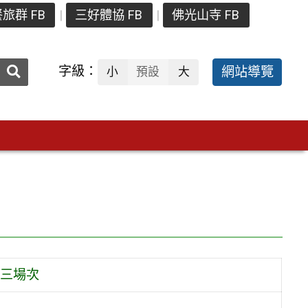
旅群 FB
三好體協 FB
佛光山寺 FB
送出
字級：
網站導覽
小
預設
大
搜
尋：
三場次