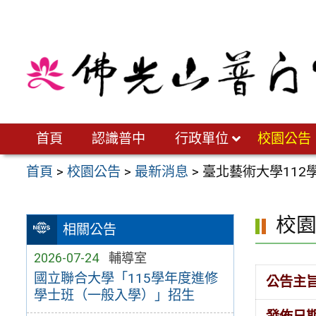
跳
至
主
要
內
容
區
首頁
認識普中
行政單位
校園公告
首頁
>
校園公告
>
最新消息
>
臺北藝術大學11
校
相關公告
2026-07-24
輔導室
國立聯合大學「115學年度進修
公告主
學士班（一般入學）」招生