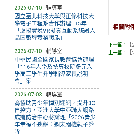
2026-07-10
輔導室
國立臺北科技大學與正修科技大
學電子工程系合作辦理115年
相關附
「虛擬實境VR擬真互動系統融入
晶圓製程實務職能」
【2
2026-07-10
輔導室
【2
中華民國全國家長教育協會辦理
「116年大學及技專校院多元入
學高三學生升學輔導家長說明
會」案
2026-07-03
輔導室
為協助青少年揮別迷網，提升3C
自控力，亞洲大學中亞聯大網路
成癮防治中心將辦理「2026青少
年幸福不迷網：週末關機親子營
隊」