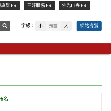
旅群 FB
三好體協 FB
佛光山寺 FB
送出
字級：
網站導覽
小
預設
大
搜
尋：
報名