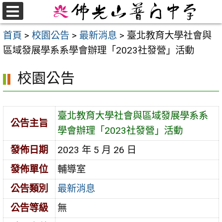
跳
至
選
首頁
>
校園公告
>
最新消息
>
臺北教育大學社會與
單
主
區域發展學系系學會辦理「2023社發營」活動
要
內
校園公告
容
區
臺北教育大學社會與區域發展學系系
公告主旨
學會辦理「2023社發營」活動
發佈日期
2023 年 5 月 26 日
發佈單位
輔導室
公告類別
最新消息
公告等級
無