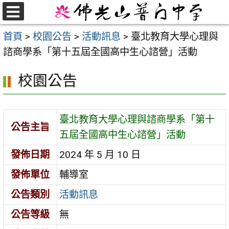
跳
至
選
首頁
>
校園公告
>
活動訊息
>
臺北教育大學心理與
單
主
諮商學系「第十五屆全國高中生心諮營」活動
要
內
校園公告
容
區
臺北教育大學心理與諮商學系「第十
公告主旨
五屆全國高中生心諮營」活動
發佈日期
2024 年 5 月 10 日
發佈單位
輔導室
公告類別
活動訊息
公告等級
無