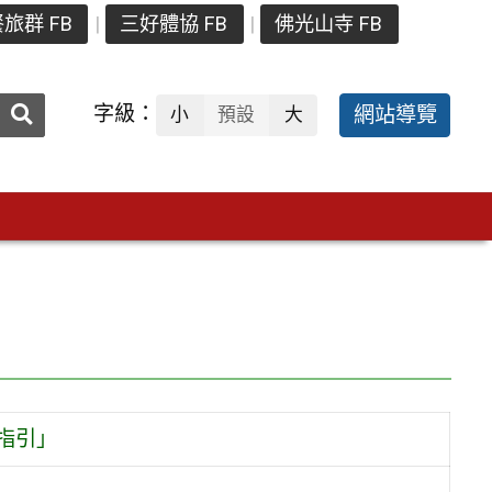
旅群 FB
三好體協 FB
佛光山寺 FB
送出
字級：
網站導覽
小
預設
大
搜
尋：
指引」