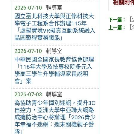
相關附
2026-07-10
輔導室
國立臺北科技大學與正修科技大
【2
學電子工程系合作辦理115年
【2
「虛擬實境VR擬真互動系統融入
晶圓製程實務職能」
2026-07-10
輔導室
中華民國全國家長教育協會辦理
「116年大學及技專校院多元入
學高三學生升學輔導家長說明
會」案
2026-07-03
輔導室
為協助青少年揮別迷網，提升3C
自控力，亞洲大學中亞聯大網路
成癮防治中心將辦理「2026青少
年幸福不迷網：週末關機親子營
隊」