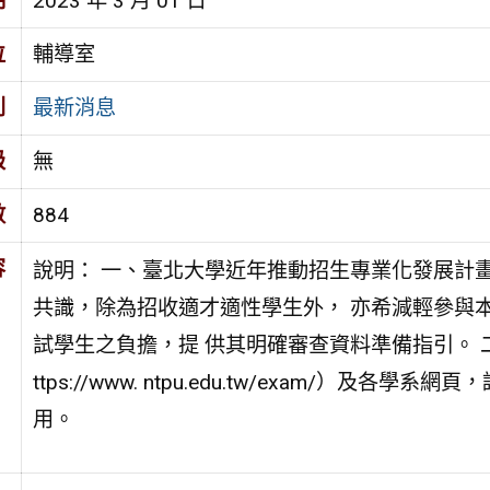
期
2023 年 3 月 01 日
位
輔導室
別
最新消息
級
無
數
884
容
說明： 一、臺北大學近年推動招生專業化發展計
共識，除為招收適才適性學生外， 亦希減輕參與本
試學生之負擔，提 供其明確審查資料準備指引。 
ttps://www. ntpu.edu.tw/exam/）
用。