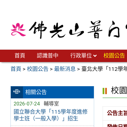
跳
至
主
要
內
容
區
首頁
認識普中
行政單位
校園公告
首頁
>
校園公告
>
最新消息
>
臺北大學「112
校
相關公告
2026-07-24
輔導室
國立聯合大學「115學年度進修
公告主
學士班（一般入學）」招生