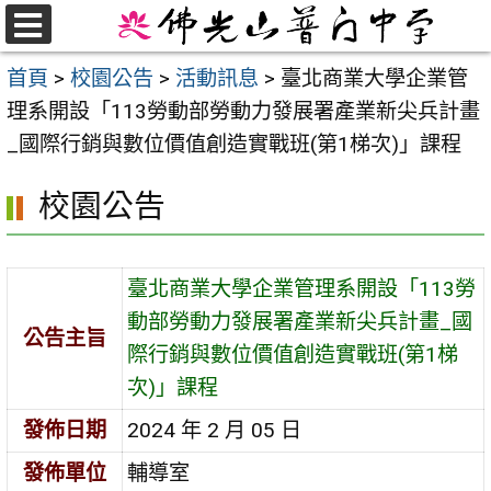
跳
至
選
首頁
>
校園公告
>
活動訊息
>
臺北商業大學企業管
單
主
理系開設「113勞動部勞動力發展署產業新尖兵計畫
要
_國際行銷與數位價值創造實戰班(第1梯次)」課程
內
容
校園公告
區
臺北商業大學企業管理系開設「113勞
動部勞動力發展署產業新尖兵計畫_國
公告主旨
際行銷與數位價值創造實戰班(第1梯
次)」課程
發佈日期
2024 年 2 月 05 日
發佈單位
輔導室