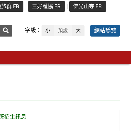
旅群 FB
三好體協 FB
佛光山寺 FB
送出
字級：
網站導覽
小
預設
大
搜
尋：
班招生訊息