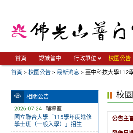
跳
至
主
要
內
容
區
首頁
認識普中
行政單位
校園公告
首頁
>
校園公告
>
最新消息
>
臺中科技大學11
校
相關公告
2026-07-24
輔導室
國立聯合大學「115學年度進修
公告主
學士班（一般入學）」招生