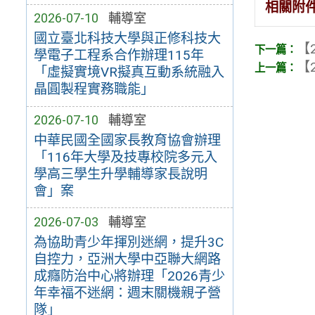
相關附
2026-07-10
輔導室
國立臺北科技大學與正修科技大
【2
學電子工程系合作辦理115年
【2
「虛擬實境VR擬真互動系統融入
晶圓製程實務職能」
2026-07-10
輔導室
中華民國全國家長教育協會辦理
「116年大學及技專校院多元入
學高三學生升學輔導家長說明
會」案
2026-07-03
輔導室
為協助青少年揮別迷網，提升3C
自控力，亞洲大學中亞聯大網路
成癮防治中心將辦理「2026青少
年幸福不迷網：週末關機親子營
隊」