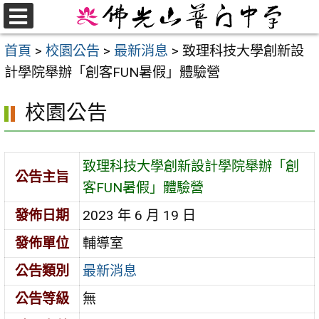
跳
至
選
首頁
>
校園公告
>
最新消息
>
致理科技大學創新設
單
主
計學院舉辦「創客FUN暑假」體驗營
要
內
校園公告
容
區
致理科技大學創新設計學院舉辦「創
公告主旨
客FUN暑假」體驗營
發佈日期
2023 年 6 月 19 日
發佈單位
輔導室
公告類別
最新消息
公告等級
無