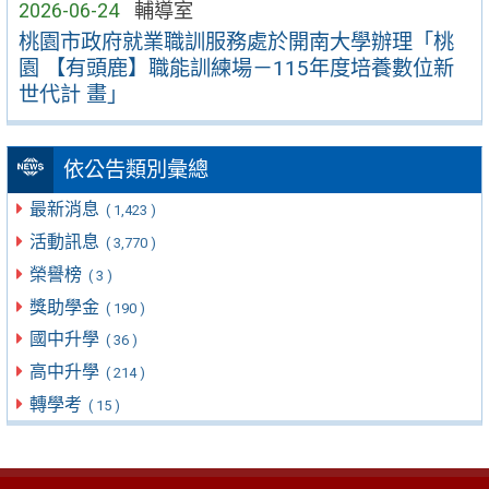
2026-06-24
輔導室
桃園市政府就業職訓服務處於開南大學辦理「桃
園 【有頭鹿】職能訓練場－115年度培養數位新
世代計 畫」
依公告類別彙總
最新消息
( 1,423 )
活動訊息
( 3,770 )
榮譽榜
( 3 )
獎助學金
( 190 )
國中升學
( 36 )
高中升學
( 214 )
轉學考
( 15 )