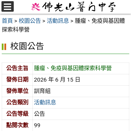
跳
至
選
首頁
>
校園公告
>
活動訊息
>
腫瘤、免疫與基因體
單
主
探索科學營
要
內
校園公告
容
區
公告主旨
腫瘤、免疫與基因體探索科學營
發佈日期
2026 年 6 月 15 日
發佈單位
訓育組
公告類別
活動訊息
公告等級
公告
點閱次數
99