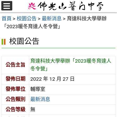
跳
至
選
首頁
>
校園公告
>
最新消息
>
育達科技大學舉辦
單
主
「2023暖冬育達人冬令營」
要
內
校園公告
容
區
育達科技大學舉辦「2023暖冬育達人
公告主旨
冬令營」
發佈日期
2022 年 12 月 27 日
發佈單位
輔導室
公告類別
最新消息
公告等級
無