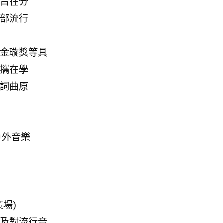
旨在分
部流行
金璇獎等具
攜在學
詞曲原
戶外音樂
場)
及對流行音