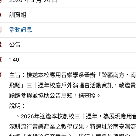
期
2026 年 3 月 24 日
位
訓育組
別
活動訊息
級
公告
數
140
容
主旨：檢送本校應用音樂學系舉辦「聲藝南方‧南
飛馳」三十週年校慶戶外演唱會活動資訊，敬邀貴
踴躍參與並協助公告周知，請查照。
說明：
一、2026年適逢本校創校三十週年，為展現應用
深耕流行音樂產業之教學成果，特選址於南臺灣流