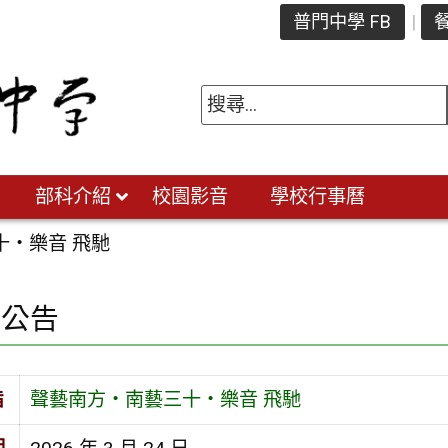
普門中學 FB
餐
部科介紹
校園影音
學校行事曆
十‧樂音 飛馳
園公告
旨
聲藝南方‧南藝三十‧樂音 飛馳