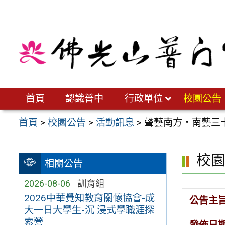
跳
至
主
要
內
容
區
首頁
認識普中
行政單位
校園公告
首頁
>
校園公告
>
活動訊息
>
聲藝南方‧南藝三
校
相關公告
2026-08-06
訓育組
2026中華覺知教育關懷協會-成
公告主
大一日大學生-沉 浸式學職涯探
索營