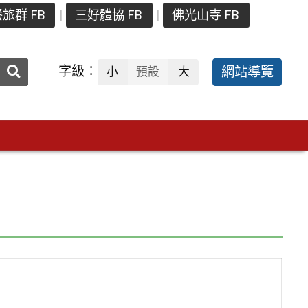
旅群 FB
三好體協 FB
佛光山寺 FB
送出
字級：
網站導覽
小
預設
大
搜
尋：