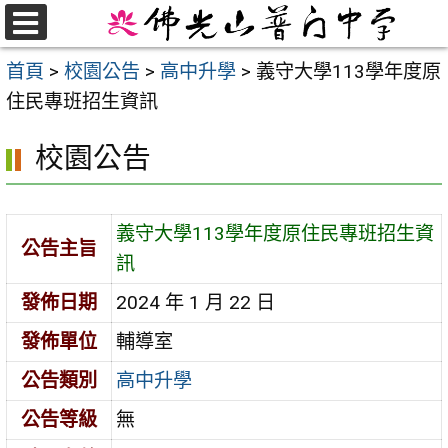
跳
至
選
首頁
>
校園公告
>
高中升學
>
義守大學113學年度原
單
主
住民專班招生資訊
要
內
校園公告
容
區
義守大學113學年度原住民專班招生資
公告主旨
訊
發佈日期
2024 年 1 月 22 日
發佈單位
輔導室
公告類別
高中升學
公告等級
無