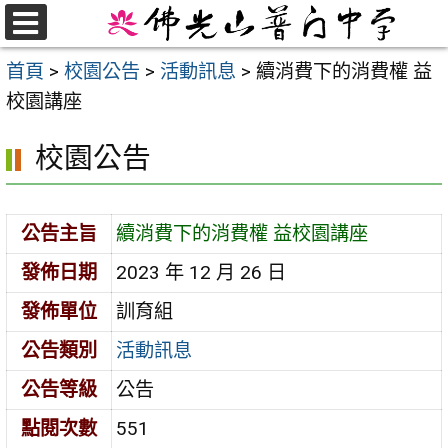
跳
至
選
首頁
>
校園公告
>
活動訊息
>
續消費下的消費權 益
單
主
校園講座
要
內
校園公告
容
區
公告主旨
續消費下的消費權 益校園講座
發佈日期
2023 年 12 月 26 日
發佈單位
訓育組
公告類別
活動訊息
公告等級
公告
點閱次數
551