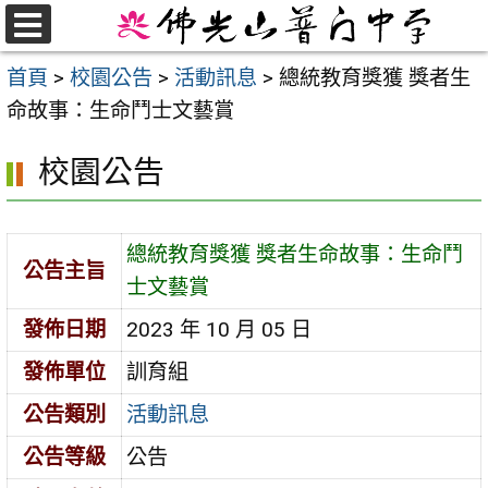
跳
至
選
首頁
>
校園公告
>
活動訊息
>
總統教育獎獲 獎者生
單
主
命故事：生命鬥士文藝賞
要
內
校園公告
容
區
總統教育獎獲 獎者生命故事：生命鬥
公告主旨
士文藝賞
發佈日期
2023 年 10 月 05 日
發佈單位
訓育組
公告類別
活動訊息
公告等級
公告