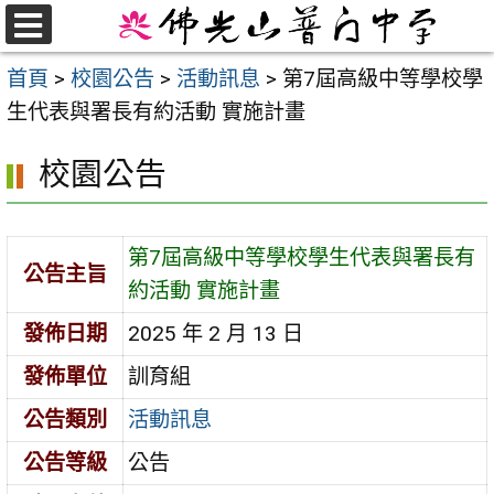
跳
至
選
首頁
>
校園公告
>
活動訊息
>
第7屆高級中等學校學
單
主
生代表與署長有約活動 實施計畫
要
內
校園公告
容
區
第7屆高級中等學校學生代表與署長有
公告主旨
約活動 實施計畫
發佈日期
2025 年 2 月 13 日
發佈單位
訓育組
公告類別
活動訊息
公告等級
公告