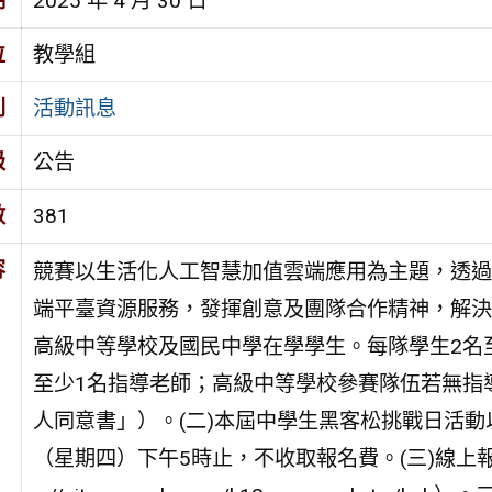
期
2025 年 4 月 30 日
位
教學組
別
活動訊息
級
公告
數
381
容
競賽以生活化人工智慧加值雲端應用為主題，透過工作坊及
端平臺資源服務，發揮創意及團隊合作精神，解決
高級中等學校及國民中學在學學生。每隊學生2名
至少1名指導老師；高級中等學校參賽隊伍若無指
人同意書」）。(二)本屆中學生黑客松挑戰日活動
（星期四）下午5時止，不收取報名費。(三)線上報