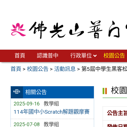
跳
至
主
要
內
容
區
首頁
認識普中
行政單位
校園公告
首頁
>
校園公告
>
活動訊息
>
第5屆中學生黑客
校
相關公告
2025-09-16
教學組
114年國中小Scratch解題觀摩賽
公告主
2025-07-08
教學組