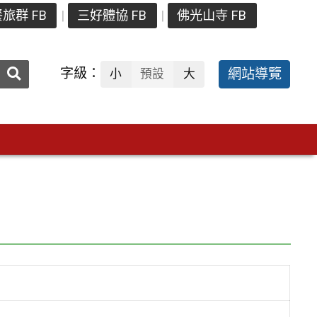
旅群 FB
三好體協 FB
佛光山寺 FB
送出
字級：
網站導覽
小
預設
大
搜
尋：