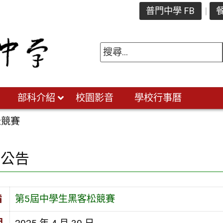
普門中學 FB
餐
部科介紹
校園影音
學校行事曆
松競賽
園公告
旨
第5屆中學生黑客松競賽