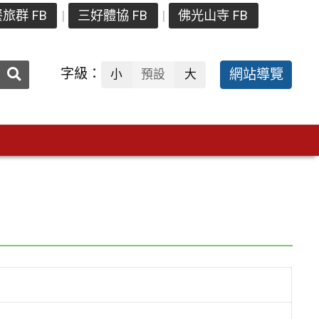
旅群 FB
三好體協 FB
佛光山寺 FB
送出
字級：
網站導覽
小
預設
大
搜
尋：