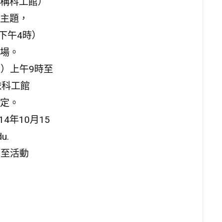
稱科工館）
主題，
至下午4時）
場。
五）上午9時至
依科工館
定。
4年10月15
u.
並至活動