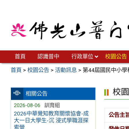
跳
至
主
要
內
容
區
首頁
認識普中
行政單位
校園公告
首頁
>
校園公告
>
活動訊息
>
第44屆國民中小
校
相關公告
2026-08-06
訓育組
2026中華覺知教育關懷協會-成
公告主
大一日大學生-沉 浸式學職涯探
索營