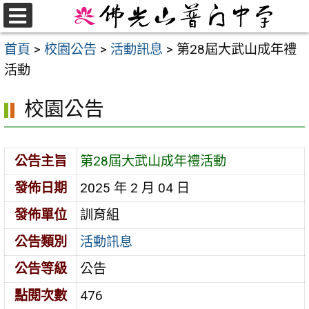
跳
至
選
首頁
>
校園公告
>
活動訊息
>
第28屆大武山成年禮
單
主
活動
要
內
校園公告
容
區
公告主旨
第28屆大武山成年禮活動
發佈日期
2025 年 2 月 04 日
發佈單位
訓育組
公告類別
活動訊息
公告等級
公告
點閱次數
476