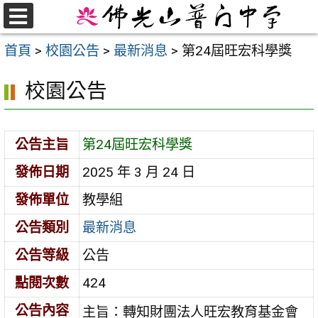
跳
至
選
首頁
>
校園公告
>
最新消息
>
第24屆旺宏科學獎
單
主
要
校園公告
內
容
區
公告主旨
第24屆旺宏科學獎
發佈日期
2025 年 3 月 24 日
發佈單位
教學組
公告類別
最新消息
公告等級
公告
點閱次數
424
公告內容
主旨：轉知財團法人旺宏教育基金會