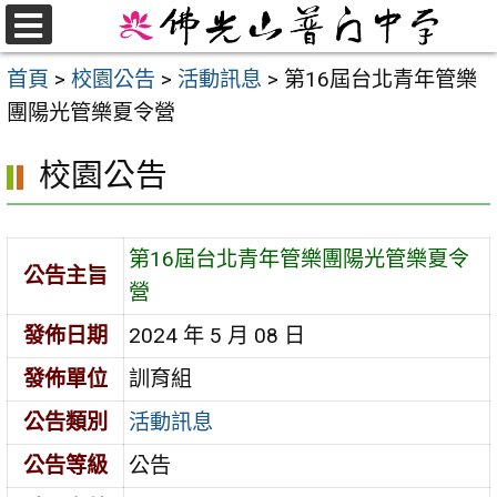
跳
至
選
首頁
>
校園公告
>
活動訊息
>
第16屆台北青年管樂
單
主
團陽光管樂夏令營
要
內
校園公告
容
區
第16屆台北青年管樂團陽光管樂夏令
公告主旨
營
發佈日期
2024 年 5 月 08 日
發佈單位
訓育組
公告類別
活動訊息
公告等級
公告