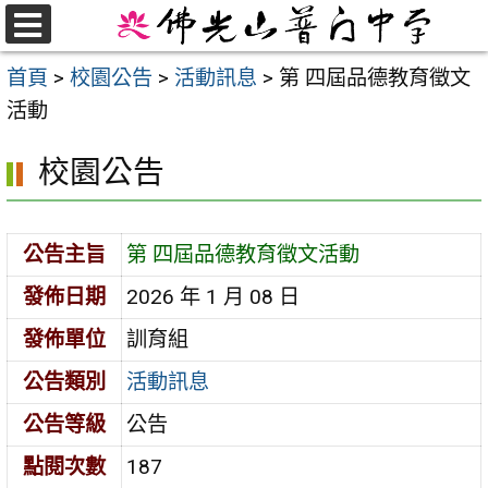
跳
至
選
首頁
>
校園公告
>
活動訊息
>
第 四屆品德教育徵文
單
主
活動
要
內
校園公告
容
區
公告主旨
第 四屆品德教育徵文活動
發佈日期
2026 年 1 月 08 日
發佈單位
訓育組
公告類別
活動訊息
公告等級
公告
點閱次數
187