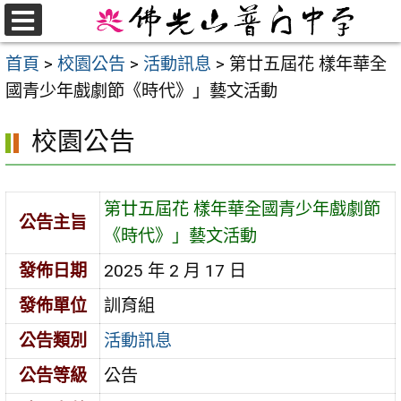
跳
至
選
首頁
>
校園公告
>
活動訊息
>
第廿五屆花 樣年華全
單
主
國青少年戲劇節《時代》」藝文活動
要
內
校園公告
容
區
第廿五屆花 樣年華全國青少年戲劇節
公告主旨
《時代》」藝文活動
發佈日期
2025 年 2 月 17 日
發佈單位
訓育組
公告類別
活動訊息
公告等級
公告