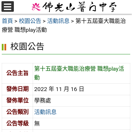
跳
至
選
首頁
>
校園公告
>
活動訊息
>
第十五屆臺大職能治
單
主
療營 職想play活動
要
內
校園公告
容
區
第十五屆臺大職能治療營 職想play活
公告主旨
動
發佈日期
2022 年 11 月 16 日
發佈單位
學務處
公告類別
活動訊息
公告等級
無