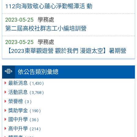
112向海致敬心蓮心淨勤暢潭活 動
2023-05-25
學務處
第二屆高校社群志工小編培訓營
2023-05-25
學務處
【2023東華觀遊營 觀於我們 漫遊太空】暑期營
依公告類別彙總
最新消息
( 1,430 )
活動訊息
( 3,768 )
榮譽榜
( 3 )
獎助學金
( 190 )
國中升學
( 36 )
高中升學
( 214 )