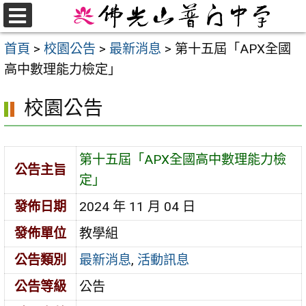
跳
至
選
首頁
>
校園公告
>
最新消息
>
第十五屆「APX全國
單
主
高中數理能力檢定」
要
內
校園公告
容
區
第十五屆「APX全國高中數理能力檢
公告主旨
定」
發佈日期
2024 年 11 月 04 日
發佈單位
教學組
公告類別
最新消息
,
活動訊息
公告等級
公告