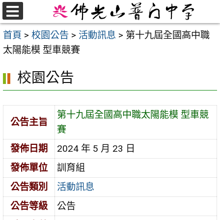
跳
至
選
首頁
>
校園公告
>
活動訊息
>
第十九屆全國高中職
單
主
太陽能模 型車競賽
要
內
校園公告
容
區
第十九屆全國高中職太陽能模 型車競
公告主旨
賽
發佈日期
2024 年 5 月 23 日
發佈單位
訓育組
公告類別
活動訊息
公告等級
公告