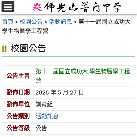
跳
至
選
首頁
>
校園公告
>
活動訊息
>
第十一屆國立成功大
單
主
學生物醫學工程營
要
內
校園公告
容
區
第十一屆國立成功大 學生物醫學工程
公告主旨
營
發佈日期
2026 年 5 月 27 日
發佈單位
訓育組
公告類別
活動訊息
公告等級
公告