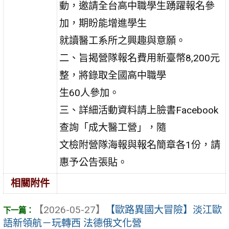
動，邀請全台高中職學生踴躍報名參
加，期盼能增進學生
就讀醫工系所之興趣與意願。
二、旨揭營隊報名費用新臺幣8,200元
整，將錄取全國高中職學
生60人參加。
三、詳細活動資料請上臉書Facebook
查詢「成大醫工營」，隨
文檢附營隊海報與報名簡章各1份，請
惠予公告張貼。
相關附件
【2026-05-27】
【歐路異國大冒險】淡江歐
語新領航－玩轉西 法德俄文化營