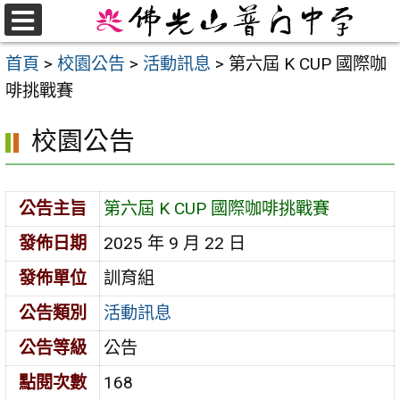
跳
至
選
首頁
>
校園公告
>
活動訊息
>
第六屆 K CUP 國際咖
單
主
啡挑戰賽
要
內
校園公告
容
區
公告主旨
第六屆 K CUP 國際咖啡挑戰賽
發佈日期
2025 年 9 月 22 日
發佈單位
訓育組
公告類別
活動訊息
公告等級
公告
點閱次數
168