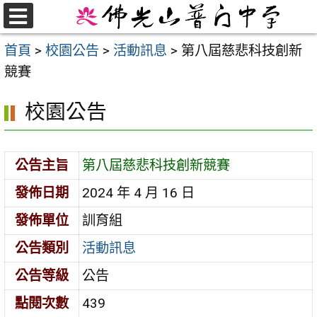
跳
至
選
首頁
>
校園公告
>
活動訊息
>
第八屆慈悲科技創新
單
主
競賽
要
內
校園公告
容
區
公告主旨
第八屆慈悲科技創新競賽
發佈日期
2024 年 4 月 16 日
發佈單位
訓育組
公告類別
活動訊息
公告等級
公告
點閱次數
439