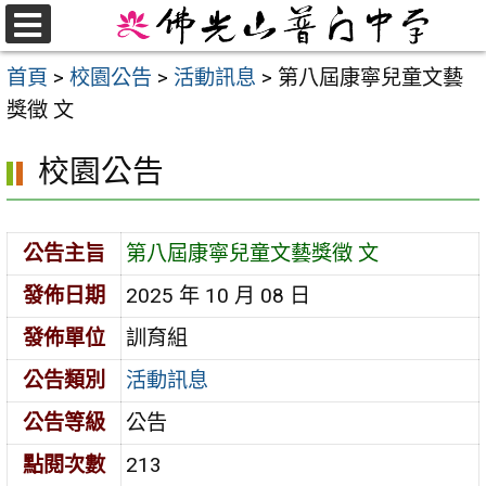
跳
至
選
首頁
>
校園公告
>
活動訊息
>
第八屆康寧兒童文藝
單
主
獎徵 文
要
內
校園公告
容
區
公告主旨
第八屆康寧兒童文藝獎徵 文
發佈日期
2025 年 10 月 08 日
發佈單位
訓育組
公告類別
活動訊息
公告等級
公告
點閱次數
213