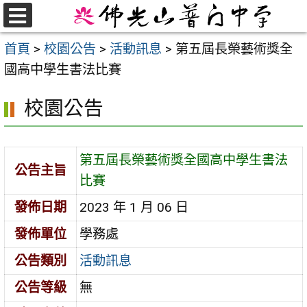
跳
至
選
首頁
>
校園公告
>
活動訊息
>
第五屆長榮藝術獎全
單
主
國高中學生書法比賽
要
內
校園公告
容
區
第五屆長榮藝術獎全國高中學生書法
公告主旨
比賽
發佈日期
2023 年 1 月 06 日
發佈單位
學務處
公告類別
活動訊息
公告等級
無