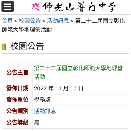
跳
至
選
首頁
>
校園公告
>
活動訊息
>
第二十二屆國立彰化
單
主
師範大學地理營活動
要
內
校園公告
容
區
第二十二屆國立彰化師範大學地理營
公告主旨
活動
發佈日期
2022 年 11 月 10 日
發佈單位
學務處
公告類別
活動訊息
公告等級
無