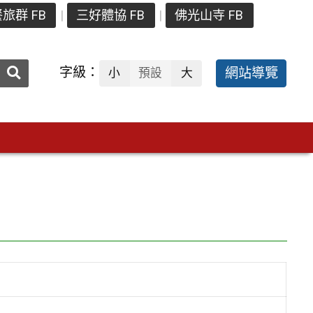
旅群 FB
三好體協 FB
佛光山寺 FB
送出
字級：
網站導覽
小
預設
大
搜
尋：