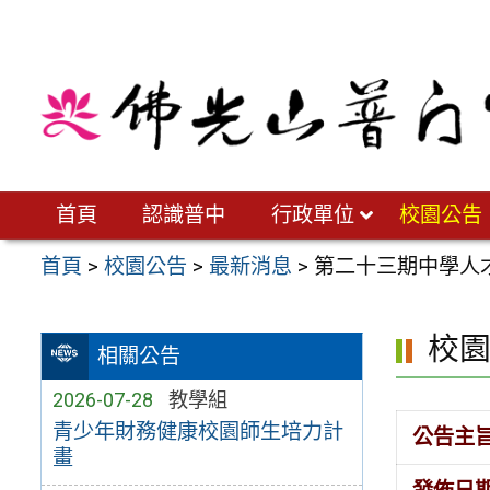
跳
至
主
要
內
容
區
首頁
認識普中
行政單位
校園公告
首頁
>
校園公告
>
最新消息
>
第二十三期中學人
校
相關公告
2026-07-28
教學組
青少年財務健康校園師生培力計
公告主
畫