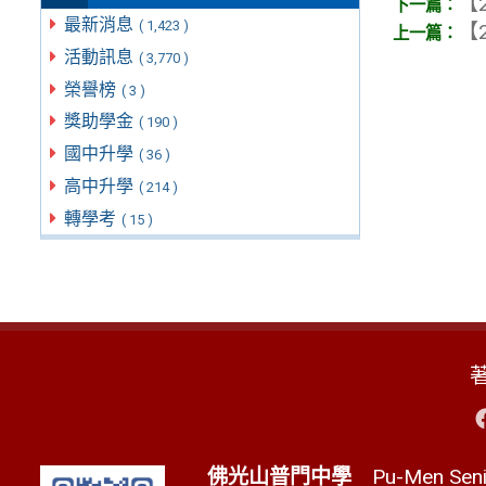
【2
最新消息
( 1,423 )
【2
活動訊息
( 3,770 )
榮譽榜
( 3 )
獎助學金
( 190 )
國中升學
( 36 )
高中升學
( 214 )
轉學考
( 15 )
佛光山普門中學
Pu-Men Senio