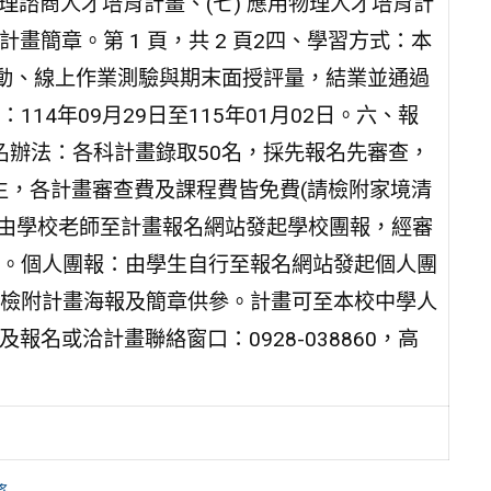
心理諮商人才培育計畫、(七) 應用物理人才培育計
畫簡章。第 1 頁，共 2 頁2四、學習方式：本
互動、線上作業測驗與期末面授評量，結業並通過
4年09月29日至115年01月02日。六、報
報名辦法：各科計畫錄取50名，採先報名先審查，
生，各計畫審查費及課程費皆免費(請檢附家境清
可由學校老師至計畫報名網站發起學校團報，經審
。個人團報：由學生自行至報名網站發起個人團
檢附計畫海報及簡章供參。計畫可至本校中學人
.tw)查詢及報名或洽計畫聯絡窗口：0928-038860，高