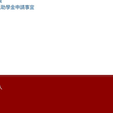
獎
獎助學金申請事宜
入