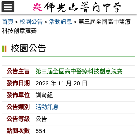
跳
至
選
首頁
>
校園公告
>
活動訊息
>
第三屆全國高中醫療
單
主
科技創意競賽
要
內
校園公告
容
區
公告主旨
第三屆全國高中醫療科技創意競賽
發佈日期
2023 年 11 月 20 日
發佈單位
訓育組
公告類別
活動訊息
公告等級
公告
點閱次數
554