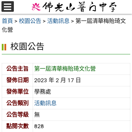
跳
至
選
首頁
>
校園公告
>
活動訊息
>
第一屆清華梅貽琦文
單
主
化營
要
內
校園公告
容
區
公告主旨
第一屆清華梅貽琦文化營
發佈日期
2023 年 2 月 17 日
發佈單位
學務處
公告類別
活動訊息
公告等級
無
點閱次數
828