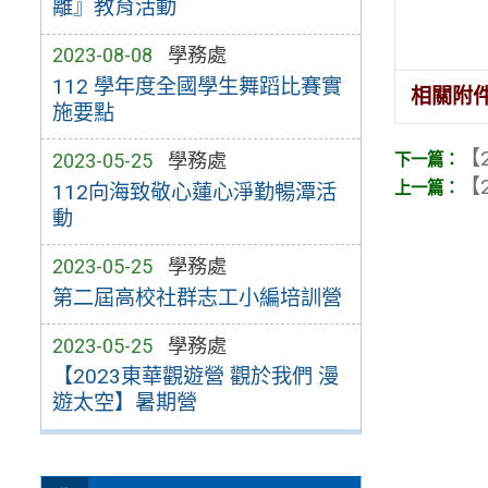
離』教育活動
2023-08-08
學務處
112 學年度全國學生舞蹈比賽實
相關附
施要點
【2
2023-05-25
學務處
【2
112向海致敬心蓮心淨勤暢潭活
動
2023-05-25
學務處
第二屆高校社群志工小編培訓營
2023-05-25
學務處
【2023東華觀遊營 觀於我們 漫
遊太空】暑期營