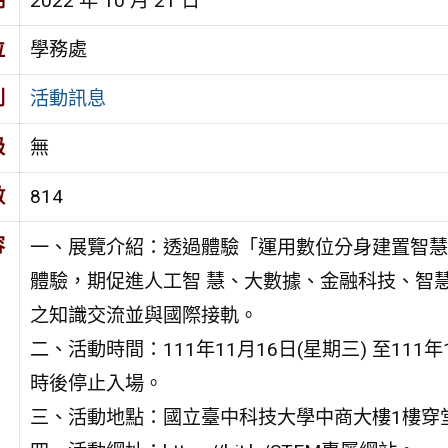
期
2022 年 10 月 21 日
位
學務處
別
活動訊息
級
無
數
814
容
一、展覽介紹：透過體驗「運用數位分身建置智慧
體驗，期促進人工智 慧、大數據、金融科技、智
之知識交流並與國際接軌。
二、活動時間：111年11月16日(星期三) 至111年
時後停止入場。
三、活動地點：國立臺中科技大學中商大樓1樓穿