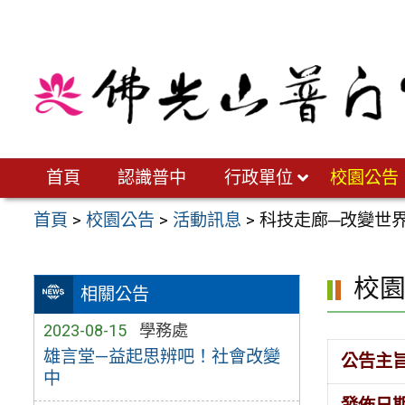
跳
至
主
要
內
容
區
首頁
認識普中
行政單位
校園公告
首頁
>
校園公告
>
活動訊息
>
科技走廊─改變世界
校
相關公告
2023-08-15
學務處
雄言堂—益起思辨吧！社會改變
公告主
中