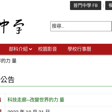
普門中學 FB
餐
部科介紹
校園影音
學校行事曆
的力 量
園公告
旨
科技走廊─改變世界的力 量