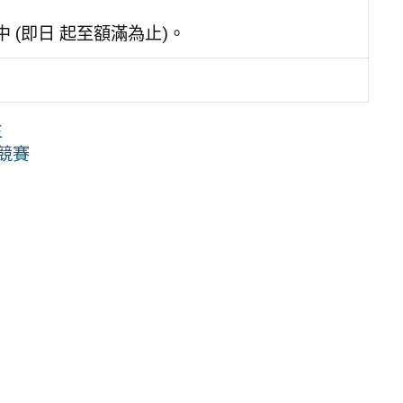
名中 (即日 起至額滿為止)。
生
競賽