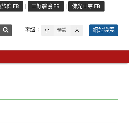
旅群 FB
三好體協 FB
佛光山寺 FB
送出
字級：
網站導覽
小
預設
大
搜
尋：