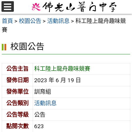
跳
至
選
首頁
>
校園公告
>
活動訊息
>
科工陸上龍舟趣味競
單
主
賽
要
內
校園公告
容
區
公告主旨
科工陸上龍舟趣味競賽
發佈日期
2023 年 6 月 19 日
發佈單位
訓育組
公告類別
活動訊息
公告等級
公告
點閱次數
623