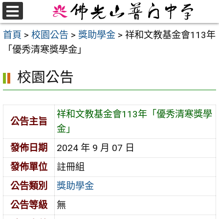
跳
至
選
首頁
>
校園公告
>
獎助學金
>
祥和文教基金會113年
單
主
「優秀清寒獎學金」
要
內
校園公告
容
區
祥和文教基金會113年「優秀清寒獎學
公告主旨
金」
發佈日期
2024 年 9 月 07 日
發佈單位
註冊組
公告類別
獎助學金
公告等級
無