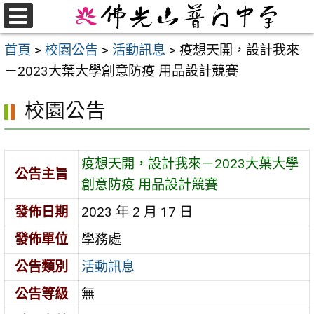
跳
至
選
首頁
>
校園公告
>
活動訊息
>
疫想天開，設計我來
單
主
－2023大葉大學創意防疫 用品設計競賽
要
內
校園公告
容
區
疫想天開，設計我來－2023大葉大學
公告主旨
創意防疫 用品設計競賽
發佈日期
2023 年 2 月 17 日
發佈單位
學務處
公告類別
活動訊息
公告等級
無