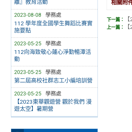
離』教育活動
相關附
2023-08-08
學務處
【2
112 學年度全國學生舞蹈比賽實
【2
施要點
2023-05-25
學務處
112向海致敬心蓮心淨勤暢潭活
動
2023-05-25
學務處
第二屆高校社群志工小編培訓營
2023-05-25
學務處
【2023東華觀遊營 觀於我們 漫
遊太空】暑期營