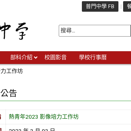
普門中學 FB
餐
部科介紹
校園影音
學校行事曆
培力工作坊
園公告
旨
熱青年2023 影像培力工作坊