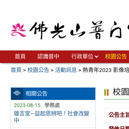
跳
至
主
要
內
容
區
首頁
認識普中
行政單位
校園公告
首頁
>
校園公告
>
活動訊息
>
熱青年2023 影像
校
相關公告
2023-08-15
學務處
雄言堂—益起思辨吧！社會改變
公告主
中