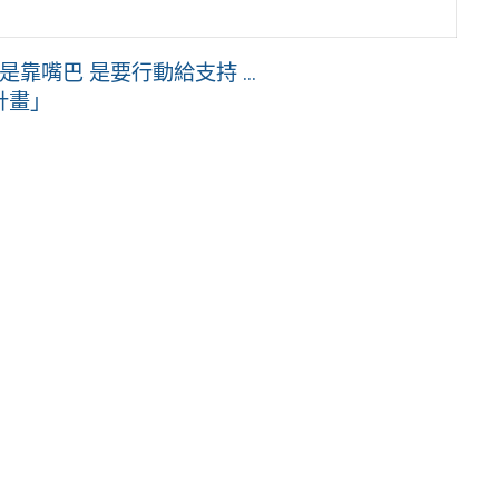
靠嘴巴 是要行動給支持 ...
計畫」