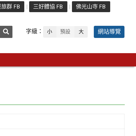
旅群 FB
三好體協 FB
佛光山寺 FB
送出
字級：
網站導覽
小
預設
大
搜
尋：