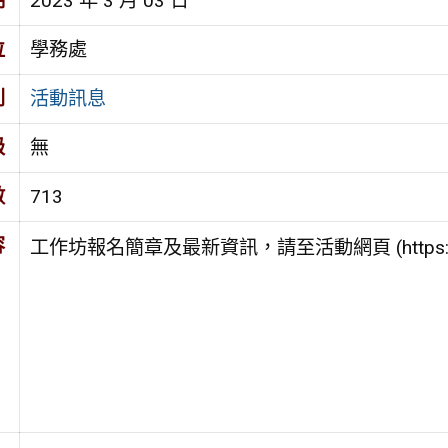
期
2023 年 3 月 03 日
位
學務處
別
活動訊息
級
無
數
713
容
工作坊報名簡章及最新資訊，請至活動網頁 (https://dream