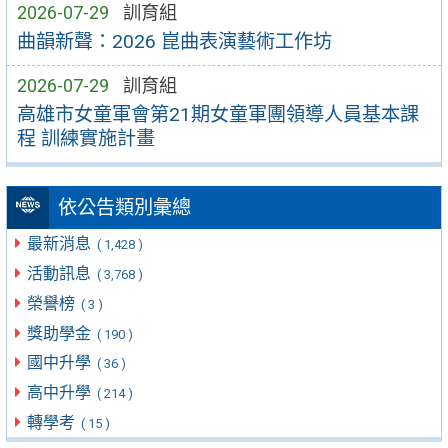
2026-07-29
訓育組
曲韻新聲：2026 崑曲表演藝術工作坊
2026-07-29
訓育組
高雄市女童軍會第21期女童軍團領導人員基本課
程 訓練實施計畫
依公告類別彙總
最新消息
( 1,428 )
活動訊息
( 3,768 )
榮譽榜
( 3 )
獎助學金
( 190 )
國中升學
( 36 )
高中升學
( 214 )
轉學考
( 15 )