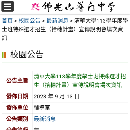
跳
至
選
首頁
>
校園公告
>
最新消息
>
清華大學113學年度學
單
主
士班特殊選才招生（拾穗計畫）宣傳說明會場次資
要
訊
內
容
校園公告
區
清華大學113學年度學士班特殊選才招
公告主旨
生（拾穗計畫）宣傳說明會場次資訊
發佈日期
2023 年 9 月 13 日
發佈單位
輔導室
公告類別
最新消息