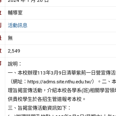
期
2024 年 1 月 26 日
位
輔導室
別
活動訊息
級
無
數
2,549
容
說明：
一、本校辦理113年3月9日清華紫荊一日營宣傳
（網址：https://adms.site.nthu.edu
理旨揭宣傳活動，介紹本校各學系(班)相關學習
供貴校學生於各招生管道報考本校。
三、旨揭宣傳活動資訊如下：