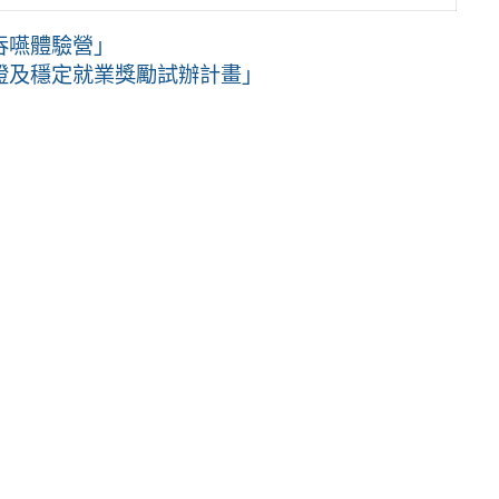
吞嚥體驗營」
證及穩定就業獎勵試辦計畫」