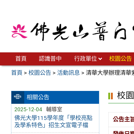
跳
至
主
要
內
容
區
首頁
認識普中
行政單位
校園公告
首頁
>
校園公告
>
活動訊息
>
清華大學辦理清華
校
相關公告
2025-12-04
輔導室
佛光大學115學年度「學校亮點
公告主
及學系特色」招生文宣電子檔