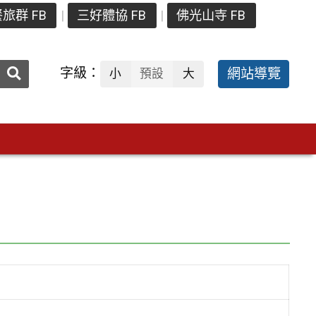
旅群 FB
三好體協 FB
佛光山寺 FB
送出
字級：
網站導覽
小
預設
大
搜
尋：