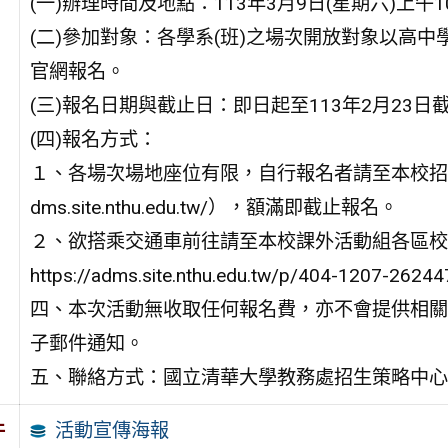
(一)辦理時間及地點：113年3月9日(星期六)上
(二)參加對象：各學系(班)之場次開放對象以高
官網報名。
(三)報名日期與截止日：即日起至113年2月23
(四)報名方式：
１、各場次場地座位有限，自行報名者請至本校招生策
dms.site.nthu.edu.tw/），額滿即截止報名。
２、欲搭乘交通車前往請至本校課外活動組各區校
https://adms.site.nthu.edu.tw/p/404-120
四、本次活動無收取任何報名費，亦不會提供相關
子郵件通知。
五、聯絡方式：國立清華大學教務處招生策略中心(03)
活動宣傳海報
件