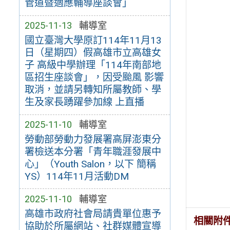
管道暨適應輔導座談會」
2025-11-13
輔導室
國立臺灣大學原訂114年11月13
日（星期四）假高雄市立高雄女
子 高級中學辦理「114年南部地
區招生座談會」，因受颱風 影響
取消，並請另轉知所屬教師、學
生及家長踴躍參加線 上直播
2025-11-10
輔導室
勞動部勞動力發展署高屏澎東分
署檢送本分署「青年職涯發展中
心」（Youth Salon，以下 簡稱
YS）114年11月活動DM
2025-11-10
輔導室
高雄市政府社會局請貴單位惠予
相關附
協助於所屬網站、社群媒體宣導