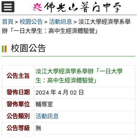
跳
至
選
首頁
>
校園公告
>
活動訊息
>
淡江大學經濟學系舉
單
主
辦「一日大學生：高中生經濟體驗營」
要
內
校園公告
容
區
淡江大學經濟學系舉辦「一日大學
公告主旨
生：高中生經濟體驗營」
發佈日期
2024 年 4 月 02 日
發佈單位
輔導室
公告類別
活動訊息
公告等級
無