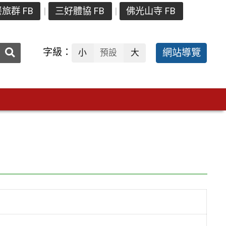
旅群 FB
三好體協 FB
佛光山寺 FB
送出
字級：
網站導覽
小
預設
大
搜
尋：