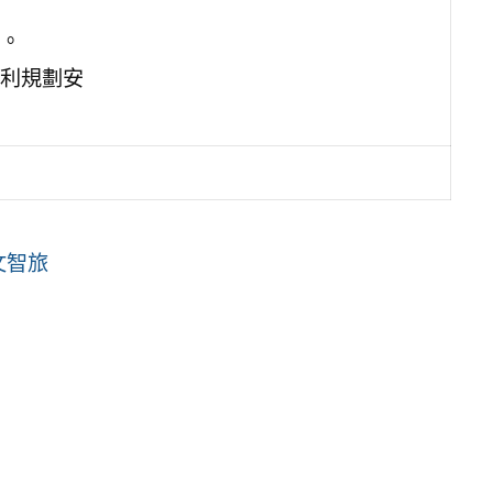
。
利規劃安
文智旅