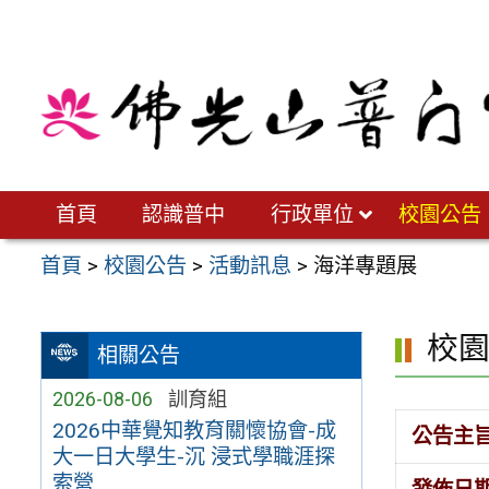
跳
至
主
要
內
容
區
首頁
認識普中
行政單位
校園公告
首頁
>
校園公告
>
活動訊息
>
海洋專題展
校
相關公告
2026-08-06
訓育組
2026中華覺知教育關懷協會-成
公告主
大一日大學生-沉 浸式學職涯探
索營