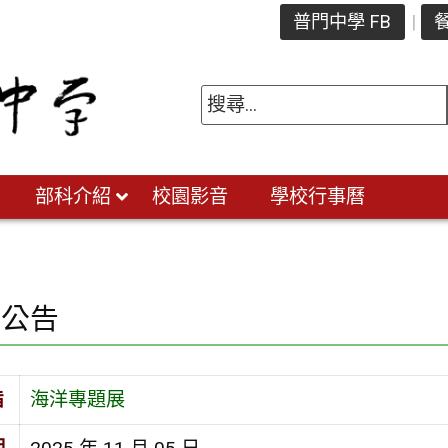
普門中學 FB
餐
部科介紹
校園影音
學校行事曆
園公告
旨
海洋專題展