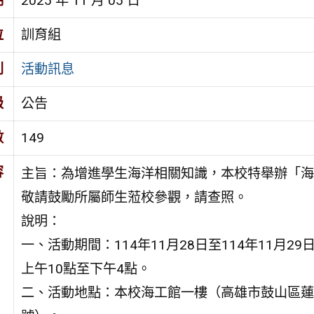
期
2025 年 11 月 05 日
位
訓育組
別
活動訊息
級
公告
數
149
容
主旨：為增進學生海洋相關知識，本校特舉辦「海
敬請鼓勵所屬師生蒞校參觀，請查照。
說明：
一、活動期間：114年11月28日至114年11月2
上午10點至下午4點。
二、活動地點：本校海工館一樓（高雄市鼓山區蓮