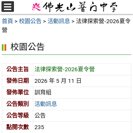
跳
至
選
首頁
>
校園公告
>
活動訊息
>
法律探索營-2026夏令
單
主
營
要
內
校園公告
容
區
公告主旨
法律探索營-2026夏令營
發佈日期
2026 年 5 月 11 日
發佈單位
訓育組
公告類別
活動訊息
公告等級
公告
點閱次數
235