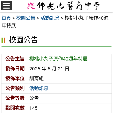
跳
至
選
首頁
>
校園公告
>
活動訊息
>
櫻桃小丸子原作40週
單
主
年特展
要
內
校園公告
容
區
公告主旨
櫻桃小丸子原作40週年特展
發佈日期
2026 年 5 月 21 日
發佈單位
訓育組
公告類別
活動訊息
公告等級
公告
點閱次數
145