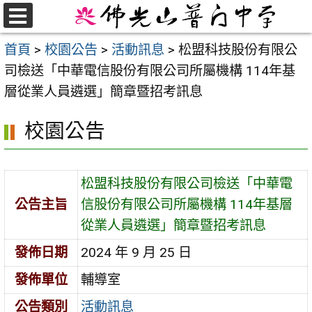
跳
至
選
首頁
>
校園公告
>
活動訊息
>
松盟科技股份有限公
單
主
司檢送「中華電信股份有限公司所屬機構 114年基
要
層從業人員遴選」簡章暨招考訊息
內
容
校園公告
區
松盟科技股份有限公司檢送「中華電
公告主旨
信股份有限公司所屬機構 114年基層
從業人員遴選」簡章暨招考訊息
發佈日期
2024 年 9 月 25 日
發佈單位
輔導室
公告類別
活動訊息