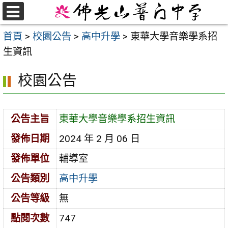
跳
至
選
首頁
>
校園公告
>
高中升學
>
東華大學音樂學系招
單
主
生資訊
要
內
校園公告
容
區
公告主旨
東華大學音樂學系招生資訊
發佈日期
2024 年 2 月 06 日
發佈單位
輔導室
公告類別
高中升學
公告等級
無
點閱次數
747